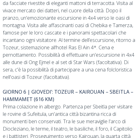
da facciate rivestite di eleganti mattoni di terracotta. Visita al
vivace mercato dei datteri, nel cuore della città. Dopo il
pranzo, un'emozionante escursione in 4x4 verso le oasi di
montagna. Visita alle affascinanti oasi di Chebika e Tamerza,
famose per le loro cascate e i panorami spettacolari che
incantano ogni visitatore. Al termine dell’escursione, ritorno a
Tozeur, sistemazione all’hotel Ras El Ain 4*. Cena e
pernottamento. Possibilità di effettuare un'escursione in 4x4
alle dune di Ong Ejmel e al set di Star Wars (facoltativa). Di
sera, c'è la possibilità di partecipare a una cena folcloristica
nell'oasi di Tozeur (facoltativa).
GIORNO 6 | GIOVEDI’: TOZEUR – KAIROUAN – SBEITLA –
HAMMAMET (616 KM)
Prima colazione in albergo. Partenza per Sbeitla per visitare
le rovine di Sufeitula, un'antica città bizantina ricca di
monumenti ben conservati. Tra le sue meraviglie l'arco di
Diocleziano, le terme, il teatro, le basiliche, il foro, il Capitolio
e i battisteri. Proseguimento verso Kairouan, la quarta città