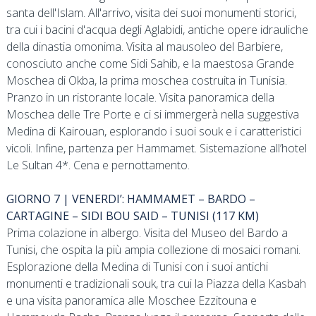
santa dell'Islam. All'arrivo, visita dei suoi monumenti storici,
tra cui i bacini d'acqua degli Aglabidi, antiche opere idrauliche
della dinastia omonima. Visita al mausoleo del Barbiere,
conosciuto anche come Sidi Sahib, e la maestosa Grande
Moschea di Okba, la prima moschea costruita in Tunisia.
Pranzo in un ristorante locale. Visita panoramica della
Moschea delle Tre Porte e ci si immergerà nella suggestiva
Medina di Kairouan, esplorando i suoi souk e i caratteristici
vicoli. Infine, partenza per Hammamet. Sistemazione all’hotel
Le Sultan 4*. Cena e pernottamento.
GIORNO 7 | VENERDI’: HAMMAMET – BARDO –
CARTAGINE – SIDI BOU SAID – TUNISI (117 KM)
Prima colazione in albergo. Visita del Museo del Bardo a
Tunisi, che ospita la più ampia collezione di mosaici romani.
Esplorazione della Medina di Tunisi con i suoi antichi
monumenti e tradizionali souk, tra cui la Piazza della Kasbah
e una visita panoramica alle Moschee Ezzitouna e