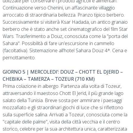
utilizzate per conservare i prodotti agricoli e alimentari.
Continuazione verso Chenini, un affascinante villaggio
arroccato di straordinaria bellezza. Pranzo tipico berbero.
Successivamente si visiterà Ksar Hadada, un antico granaio
berbero che è stato anche set cinematografico del film Star
Wars. Trasferimento a Douz, conosciuta come la "porta del
Sahara". Possibilità di fare un'escursione in cammello
(facoltativa). Sistemazione all’hotel Sahara Douz 4*. Cena e
pernottamento.
GIORNO 5 | MERCOLEDI’: DOUZ – CHOTT EL DJERID –
CHEBIKA – TAMERZA – TOZEUR (710 KM)
Prima colazione in albergo. Partenza alla volta di Tozeur,
attraversando il maestoso Chott El Jerid, il più grande lago
salato della Tunisia. Breve sosta per ammirare i paesaggi
mozzafiato e gli straordinari giochi di luce che si riflettono
sulla superficie salina. Arrivati a Tozeur, conosciuta come la
"capitale delle palme", visita della città vecchia e il centro
storico, celebre per la sua architettura unica, caratterizzata