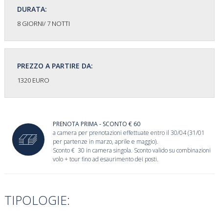
DURATA:
8 GIORNI/ 7 NOTTI
PREZZO A PARTIRE DA:
1320 EURO
PRENOTA PRIMA - SCONTO € 60
a camera per prenotazioni effettuate entro il 30/04 (31/01
per partenze in marzo, aprile e maggio).
Sconto € 30 in camera singola. Sconto valido su combinazioni
volo + tour fino ad esaurimento dei posti.
TIPOLOGIE: