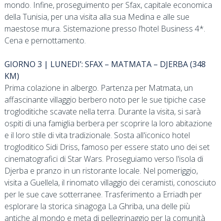
mondo. Infine, proseguimento per Sfax, capitale economica
della Tunisia, per una visita alla sua Medina e alle sue
maestose mura. Sistemazione presso l’hotel Business 4*.
Cena e pernottamento.
GIORNO 3 | LUNEDI’: SFAX – MATMATA – DJERBA (348
KM)
Prima colazione in albergo. Partenza per Matmata, un
affascinante villaggio berbero noto per le sue tipiche case
trogloditiche scavate nella terra. Durante la visita, si sarà
ospiti di una famiglia berbera per scoprire la loro abitazione
e il loro stile di vita tradizionale. Sosta all'iconico hotel
trogloditico Sidi Driss, famoso per essere stato uno dei set
cinematografici di Star Wars. Proseguiamo verso l'isola di
Djerba e pranzo in un ristorante locale. Nel pomeriggio,
visita a Guellela, il rinomato villaggio dei ceramisti, conosciuto
per le sue cave sotterranee. Trasferimento a Erriadh per
esplorare la storica sinagoga La Ghriba, una delle più
antiche al mondo e meta di pellegrinaggio per la comunità