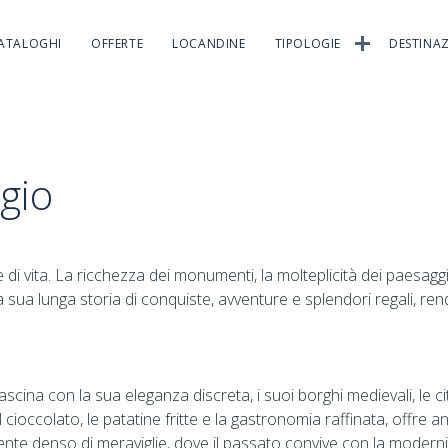
ATALOGHI
OFFERTE
LOCANDINE
TIPOLOGIE
DESTINAZ
gio
e di vita. La ricchezza dei monumenti, la molteplicità dei paesaggi, i
 la sua lunga storia di conquiste, avventure e splendori regali, re
ascina con la sua eleganza discreta, i suoi borghi medievali, le 
 cioccolato, le patatine fritte e la gastronomia raffinata, offre an
 denso di meraviglie, dove il passato convive con la modernità