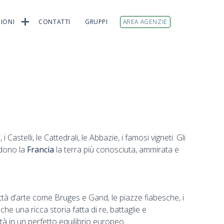
IONI
CONTATTI
GRUPPI
AREA AGENZIE
 Castelli, le Cattedrali, le Abbazie, i famosi vigneti. Gli
ndono la
Francia
la terra più conosciuta, ammirata e
città d’arte come Bruges e Gand, le piazze fiabesche, i
che una ricca storia fatta di re, battaglie e
 in un perfetto equilibrio europeo.