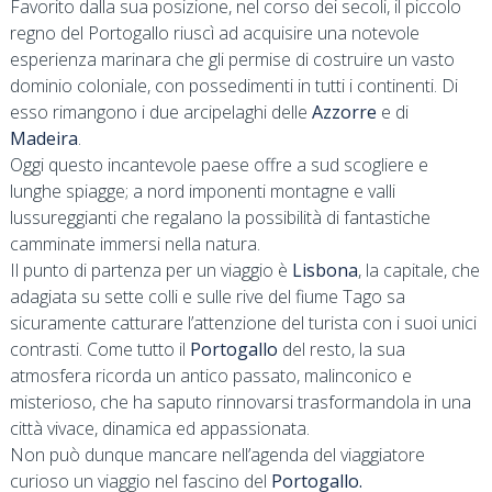
Favorito dalla sua posizione, nel corso dei secoli, il piccolo
regno del Portogallo riuscì ad acquisire una notevole
esperienza marinara che gli permise di costruire un vasto
dominio coloniale, con possedimenti in tutti i continenti. Di
esso rimangono i due arcipelaghi delle
Azzorre
e di
Madeira
.
Oggi questo incantevole paese offre a sud scogliere e
lunghe spiagge; a nord imponenti montagne e valli
lussureggianti che regalano la possibilità di fantastiche
camminate immersi nella natura.
Il punto di partenza per un viaggio è
Lisbona
, la capitale, che
adagiata su sette colli e sulle rive del fiume Tago sa
sicuramente catturare l’attenzione del turista con i suoi unici
contrasti. Come tutto il
Portogallo
del resto, la sua
atmosfera ricorda un antico passato, malinconico e
misterioso, che ha saputo rinnovarsi trasformandola in una
città vivace, dinamica ed appassionata.
Non può dunque mancare nell’agenda del viaggiatore
curioso un viaggio nel fascino del
Portogallo.