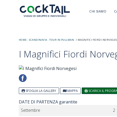
CHI SIAMO
C
HOME
-
SCANDINAVIA
-
TOUR IN PULLMAN
-
I MAGNIFICI FIORDI NORVEGES
I Magnifici Fiordi Norve
SFOGLIA LA GALLERY
MAPPA
SCARICA IL PROG
DATE DI PARTENZA garantite
Settembre
2