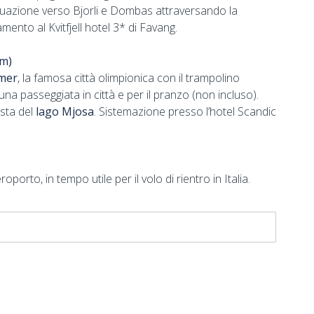
inuazione verso Bjorli e Dombas attraversando la
ento al Kvitfjell hotel 3* di Favang.
m)
mer
, la famosa città olimpionica con il trampolino
na passeggiata in città e per il pranzo (non incluso).
sta del
lago Mjosa
. Sistemazione presso l’hotel Scandic
porto, in tempo utile per il volo di rientro in Italia.