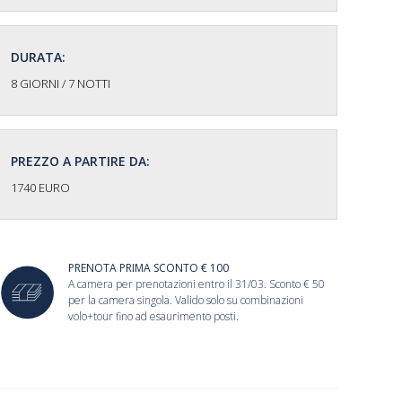
DURATA:
8 GIORNI / 7 NOTTI
PREZZO A PARTIRE DA:
1740 EURO
PRENOTA PRIMA SCONTO € 100
A camera per prenotazioni entro il 31/03. Sconto € 50
per la camera singola. Valido solo su combinazioni
volo+tour fino ad esaurimento posti.