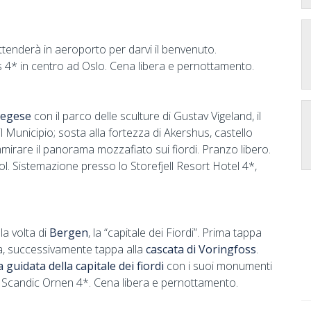
tenderà in aeroporto per darvi il benvenuto.
ss 4* in centro ad Oslo. Cena libera e pernottamento.
rvegese
con il parco delle sculture di Gustav Vigeland, il
il Municipio; sosta alla fortezza di Akershus, castello
rare il panorama mozzafiato sui fiordi. Pranzo libero.
Gol. Sistemazione presso lo Storefjell Resort Hotel 4*,
la volta di
Bergen
, la “capitale dei Fiordi”. Prima tappa
dda, successivamente tappa alla
cascata di Voringfoss
.
ta guidata
della capitale dei fiordi
con i suoi monumenti
el Scandic Ornen 4*. Cena libera e pernottamento.