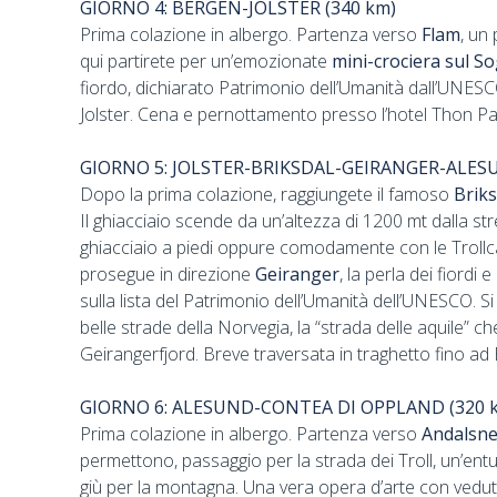
GIORNO 4: BERGEN-JOLSTER (340 km)
Prima colazione in albergo. Partenza verso
Flam
, un 
qui partirete per un’emozionate
mini-crociera sul S
fiordo, dichiarato Patrimonio dell’Umanità dall’UNESC
Jolster. Cena e pernottamento presso l’hotel Thon Par
GIORNO 5: JOLSTER-BRIKSDAL-GEIRANGER-ALESU
Dopo la prima colazione, raggiungete il famoso
Briks
Il ghiacciaio scende da un’altezza di 1200 mt dalla str
ghiacciaio a piedi oppure comodamente con le Trollcars
prosegue in direzione
Geiranger
, la perla dei fiordi
sulla lista del Patrimonio dell’Umanità dell’UNESCO. 
belle strade della Norvegia, la “strada delle aquile” 
Geirangerfjord. Breve traversata in traghetto fino ad
GIORNO 6: ALESUND-CONTEA DI OPPLAND (320 
Prima colazione in albergo. Partenza verso
Andalsn
permettono, passaggio per la strada dei Troll, un’en
giù per la montagna. Una vera opera d’arte con vedu