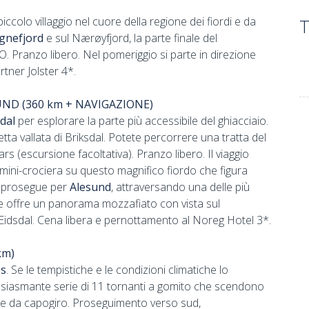
piccolo villaggio nel cuore della regione dei fiordi e da
T
ognefjord
e sul Nærøyfjord, la parte finale del
O. Pranzo libero. Nel pomeriggio si parte in direzione
tner Jolster 4*.
ND (360 km + NAVIGAZIONE)
dal
per esplorare la parte più accessibile del ghiacciaio.
etta vallata di Briksdal. Potete percorrere una tratta del
 (escursione facoltativa). Pranzo libero. Il viaggio
 e mini-crociera su questo magnifico fiordo che figura
Si prosegue per
Alesund
, attraversando una delle più
che offre un panorama mozzafiato con vista sul
 Eidsdal. Cena libera e pernottamento al Noreg Hotel 3*.
km)
es
. Se le tempistiche e le condizioni climatiche lo
tusiasmante serie di 11 tornanti a gomito che scendono
te da capogiro. Proseguimento verso sud,