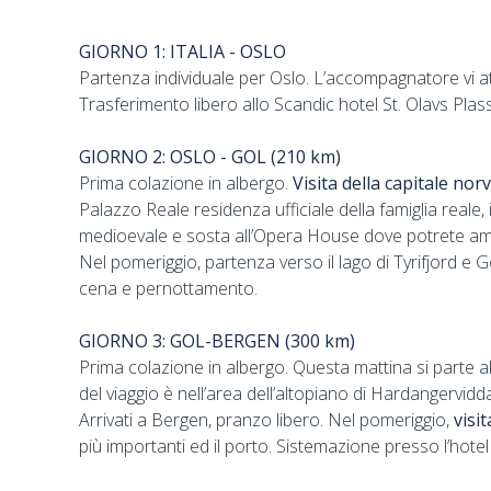
GIORNO 1: ITALIA - OSLO
Partenza individuale per Oslo. L’accompagnatore vi at
Trasferimento libero allo Scandic hotel St. Olavs Pla
GIORNO 2: OSLO - GOL (210 km)
Prima colazione in albergo.
Visita della capitale no
Palazzo Reale residenza ufficiale della famiglia reale, 
medioevale e sosta all’Opera House dove potrete ammi
Nel pomeriggio, partenza verso il lago di Tyrifjord e 
cena e pernottamento.
GIORNO 3: GOL-BERGEN (300 km)
Prima colazione in albergo. Questa mattina si parte al
del viaggio è nell’area dell’altopiano di Hardangervi
Arrivati a Bergen, pranzo libero. Nel pomeriggio,
visi
più importanti ed il porto. Sistemazione presso l’hot