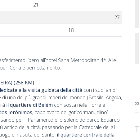
21
27
18
rasferimento libero all’hotel Sana Metropolitan 4*. Alle
l tour. Cena e pernottamento.
EIRA) (258 KM)
edicata alla visita guidata della città
con i suoi ampi
le di uno dei più grandi imperi del mondo (Brasile, Angola,
co
erà
il quartiere di Belém
con sosta nella Torre e il
 dos Jerónimos
, capolavoro del gotico ‘manuelino’.
assando per il Parlamento e lo splendido parco Eduardo
 più antico della città, passando per la Cattedrale del XII
T
luogo di nascita del Santo,
il quartiere centrale della