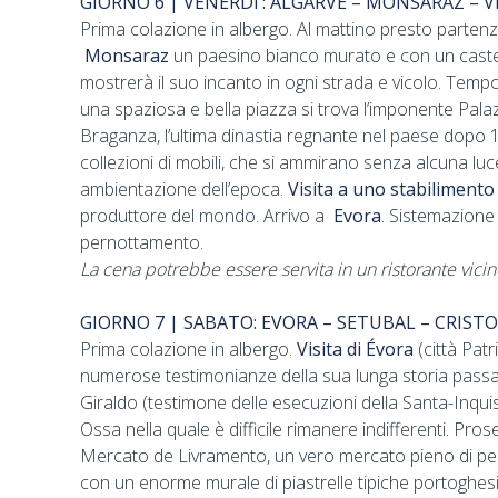
GIORNO 6 | VENERDI’: ALGARVE – MONSARAZ – VI
Prima colazione in albergo. Al mattino presto parten
Monsaraz
un paesino bianco murato e con un castell
mostrerà il suo incanto in ogni strada e vicolo. Temp
una spaziosa e bella piazza si trova l’imponente Palaz
Braganza, l’ultima dinastia regnante nel paese dopo 164
collezioni di mobili, che si ammirano senza alcuna luce
ambientazione dell’epoca.
Visita a uno stabiliment
produttore del mondo. Arrivo a
Evora
. Sistemazione
pernottamento.
La cena potrebbe essere servita in un ristorante vicino
GIORNO 7 | SABATO: EVORA – SETUBAL – CRISTO 
Prima colazione in albergo.
Visita di Évora
(città Pat
numerose testimonianze della sua lunga storia pass
Giraldo (testimone delle esecuzioni della Santa-Inquisi
Ossa nella quale è difficile rimanere indifferenti. Pr
Mercato de Livramento, un vero mercato pieno di pesce,
con un enorme murale di piastrelle tipiche portoghesi