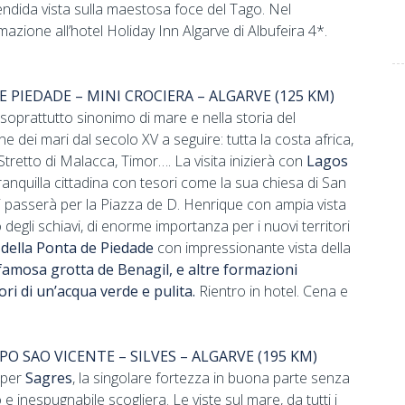
endida vista sulla maestosa foce del Tago. Nel
emazione all’hotel Holiday Inn Algarve di Albufeira 4*.
E PIEDADE – MINI CROCIERA – ALGARVE (125 KM)
soprattutto sinonimo di mare e nella storia del
 dei mari dal secolo XV a seguire: tutta la costa africa,
retto di Malacca, Timor…. La visita inizierà con
Lagos
ranquilla cittadina con tesori come la sua chiesa di San
 passerà per la Piazza de D. Henrique con ampia vista
 degli schiavi, di enorme importanza per i nuovi territori
 della Ponta de Piedade
con impressionante vista della
famosa grotta de Benagil, e altre formazioni
ori di un’acqua verde e pulita.
Rientro in hotel. Cena e
PO SAO VICENTE – SILVES – ALGARVE (195 KM)
 per
Sagres
, la singolare fortezza in buona parte senza
 inespugnabile scogliera. Le viste sul mare, da tutti i