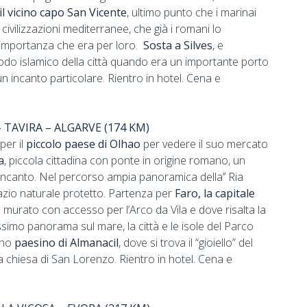
il vicino capo San Vicente
, ultimo punto che i marinai
civilizzazioni mediterranee, che già i romani lo
’importanza che era per loro.
Sosta a Silves
, e
iodo islamico della città quando era un importante porto
un incanto particolare. Rientro in hotel. Cena e
– TAVIRA – ALGARVE (174 KM)
per il
piccolo paese di Olhao
per vedere il suo mercato
a
, piccola cittadina con ponte in origine romano, un
 incanto. Nel percorso ampia panoramica della’’ Ria
azio naturale protetto. Partenza per
Faro, la capitale
rico murato con accesso per l’Arco da Vila e dove risalta la
lissimo panorama sul mare, la città e le isole del Parco
ino
paesino di Almanacil
, dove si trova il “gioiello” del
a chiesa di San Lorenzo. Rientro in hotel. Cena e