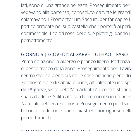
lati, sono di una grande bellezza. Proseguimento per
vedevano alla partenza, conosciuto da tutte le grandi 
chiamavano il Promontorium Sacrum, per far capire l
particolarmente nel suo castello che riporterà al per
commerciale. I colori rossi delle sue pietre gli danno 
pernottamento.
GIORNO 5 | GIOVEDI’: ALGARVE – OLHAO – FARO 
Prima colazione in albergo e pranzo libero. Partenza 
di pesce fresco della zona. Proseguimento per
Tavir
centro storico pieno di vicoli e case bianche piene di
Formosa’’ isole di sabbia e dune, attualmente uno sp
dell’Algarve
, visita della ‘Vila Adentro’, il centro sto
sua cattedrale. Salita alla sua torre con il suo un bel
Naturale della Ria Formosa. Proseguimento per il vic
barocco, la decorazione in piastrelle portoghese dell
pernottamento.