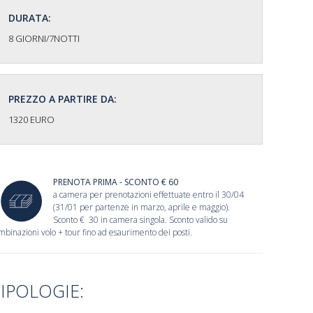
DURATA:
8 GIORNI/7NOTTI
PREZZO A PARTIRE DA:
1320 EURO
PRENOTA PRIMA - SCONTO € 60
a camera per prenotazioni effettuate entro il 30/04
(31/01 per partenze in marzo, aprile e maggio).
Sconto € 30 in camera singola. Sconto valido su
mbinazioni volo + tour fino ad esaurimento dei posti.
IPOLOGIE: