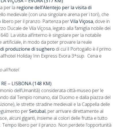
LA VIÇOSA – EVORA (317 KM)
za per la
regione dell’Alentejo per la visita di
o medievale (con una singolare arena per i tori), che
o libero per il pranzo. Partenza per
Vila Viçosa
, dove in
zo Ducale de Vila Viçosa, legato alla famiglia nobile dei
0. La visita all’interno è singolare per la notabile
 artificiale, in modo da poter provare la reale
o di produzione di sughero
di cui il Portogallo è il primo
 all’hotel Holiday Inn Express Evora 3*sup. Cena e
 all’hotel
.
RE – LISBONA (148 KM)
rimonio dell’Umanità) considerata città-museo per le
ando dal Tempio romano, dal Duomo e dalla piazza del
zione), le strette stradine medievali e la Cappella delle
oseguimento per
Setubal
, per arrivare direttamente al
 alcuni giganti, insieme ai colori delle frutta e tutto
. Tempo libero per il pranzo. Non perdete l’opportunità