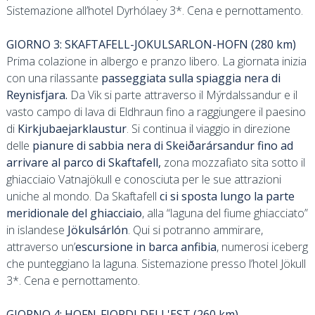
Sistemazione all’hotel Dyrhólaey 3*. Cena e pernottamento.
GIORNO 3: SKAFTAFELL-JOKULSARLON-HOFN (280 km)
Prima colazione in albergo e pranzo libero. La giornata inizia
con una rilassante
passeggiata sulla spiaggia nera di
Reynisfjara.
Da Vik si parte attraverso il Mýrdalssandur e il
vasto campo di lava di Eldhraun fino a raggiungere il paesino
di
Kirkjubaejarklaustur
. Si continua il viaggio in direzione
delle
pianure di sabbia nera di Skeiðarársandur fino ad
arrivare al parco di Skaftafell,
zona mozzafiato sita sotto il
ghiacciaio Vatnajökull e conosciuta per le sue attrazioni
uniche al mondo. Da Skaftafell
ci si sposta lungo la parte
meridionale del ghiacciaio
, alla “laguna del fiume ghiacciato”
in islandese
Jökulsárlón
. Qui si potranno ammirare,
attraverso un’
escursione in barca anfibia
, numerosi iceberg
che punteggiano la laguna. Sistemazione presso l’hotel Jökull
3*. Cena e pernottamento.
GIORNO 4: HOFN-FIORDI DELL'EST (260 km)