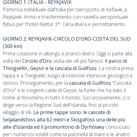
GIORNO 1: ITALIA - REYKJAVIK
Partenza individuale dall’Italia per l’aeroporto di Keflavik, a
Reykjavik. Arrivo e trasferimento con navetta aeroportuale
flybus per l'hotel Klettur 3*. Cena libera e pernottamento.
GIORNO 2: REYKJAVIK-CIRCOLO D'ORO-COSTA DEL SUD
(300 km)
Prima colazione in albergo e pranzo libero. Oggi si parte alla
volta del
Circolo d’Oro
, visita dei siti più famosi:
il parco di
Thingvellir, Geysir e la cascata di Gullfoss
. La nostra prima
tappa è a Thingvellir, luogo di notevole interesse geologico e
storico. Proseguimento, per la
cascata di Gullfoss
“Cascata
d’Oro” e le sorgenti calde di Geysir, la fonte che ha dato il
nome al fenomeno in tutto il mondo. Successivamente, ci si
dirige verso la Regione Sud dell’Islanda, fino al piccolo
villaggio di Vik.
Le prime tappe sono: le cascate di
Seljalandsfoss
alta
62 metri
e Skógafoss
una delle più
alte d’Islanda ed
il promontorio di Dyrhólaey
conosciuto
per i numerosi volatili come la pulcinella di mare e le anatre.