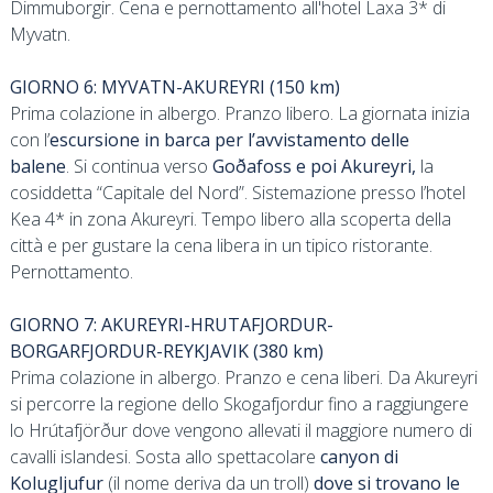
Dimmuborgir. Cena e pernottamento all'hotel Laxa 3* di
Myvatn.
GIORNO 6: MYVATN-AKUREYRI (150 km)
Prima colazione in albergo. Pranzo libero. La giornata inizia
con l’
escursione in barca per l’avvistamento delle
balene
. Si continua verso
Goðafoss e poi Akureyri,
la
cosiddetta “Capitale del Nord”. Sistemazione presso l’hotel
Kea 4* in zona Akureyri. Tempo libero alla scoperta della
città e per gustare la cena libera in un tipico ristorante.
Pernottamento.
GIORNO 7: AKUREYRI-HRUTAFJORDUR-
BORGARFJORDUR-REYKJAVIK (380 km)
Prima colazione in albergo. Pranzo e cena liberi. Da Akureyri
si percorre la regione dello Skogafjordur fino a raggiungere
lo Hrútafjörður dove vengono allevati il maggiore numero di
cavalli islandesi. Sosta allo spettacolare
canyon di
Kolugljufur
(il nome deriva da un troll)
dove si trovano le