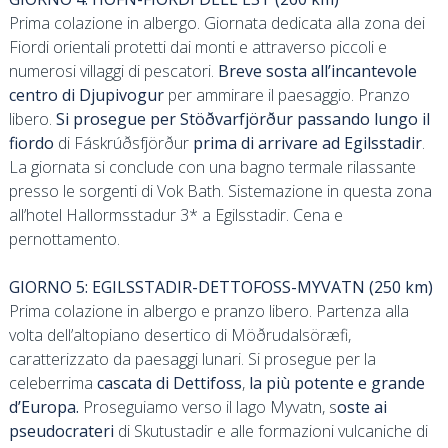
Prima colazione in albergo. Giornata dedicata alla zona dei
Fiordi orientali protetti dai monti e attraverso piccoli e
numerosi villaggi di pescatori.
Breve sosta all’incantevole
centro di Djupivogur
per ammirare il paesaggio. Pranzo
libero.
Si prosegue per Stöðvarfjörður
passando lungo il
fiordo
di Fáskrúðsfjörður
prima di arrivare ad Egilsstadir
.
La giornata si conclude con una bagno termale rilassante
presso le sorgenti di Vok Bath. Sistemazione in questa zona
all’hotel Hallormsstadur 3* a Egilsstadir. Cena e
pernottamento.
GIORNO 5: EGILSSTADIR-DETTOFOSS-MYVATN (250 km)
Prima colazione in albergo e pranzo libero. Partenza alla
volta dell’altopiano desertico di Möðrudalsöræfi,
caratterizzato da paesaggi lunari. Si prosegue per la
celeberrima
cascata di Dettifoss
,
la più potente e grande
d’Europa
.
Proseguiamo verso il lago Myvatn, s
oste ai
pseudocrateri
di Skutustadir e alle formazioni vulcaniche di