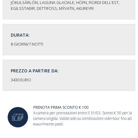
JÖKULSÁRLÓN, LAGUNA GLACIALE, HÖFN, FIORDI DELL’EST,
EGILSSTAÐIR, DETTIFOSS, MÝVATN, AKUREYRI
DURATA:
8 GIORNI/7 NOTTI
PREZZO A PARTIRE DA:
3430 EURO
PRENOTA PRIMA SCONTO € 100
A camera per prenotazioni entro il 31/03. Sconto € 50 per la
camera singola. Valido solo su combinazioni volo+tour fino ad
esaurimento posti.