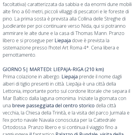
facoltativa) caratterizzata da sabbia e da enormi dune mobili
alte fino a 60 metri, piccoli villaggi di pescatori e le foreste di
pino. La prima sosta è prevista alla Collina delle Streghe di
Juodkrante per poi continuare verso Nida, qui si potranno
ammirare le alte dune e la casa di Thomas Mann. Pranzo
libero e si prosegue per
Liepaja
dove è prevista la
sistemazione presso l’hotel Art Roma 4*. Cena libera e
pernottamento.
GIORNO 5| MARTEDI: LIEPAJA-RIGA (210 km)
Prima colazione in albergo.
Liepaja
prende il nome dagli
alberi di tiglio presenti in città. Liepāja è una città della
Lettonia, importante porto sul cordone litorale che separa il
Mar Baltico dalla laguna omonima. Iniziate la giornata con
una
breve passeggiata del centro storico
della città
vecchia, la Chiesa della Trinità, e la visita del parco Jurmala e
l’ex porto navale Navala conosciuta per la Cattedrale
Ortodossa. Pranzo libero e si continua il viaggio fino a
raggiungere
il
fantastico
Palazzo di Rundale,
visita della