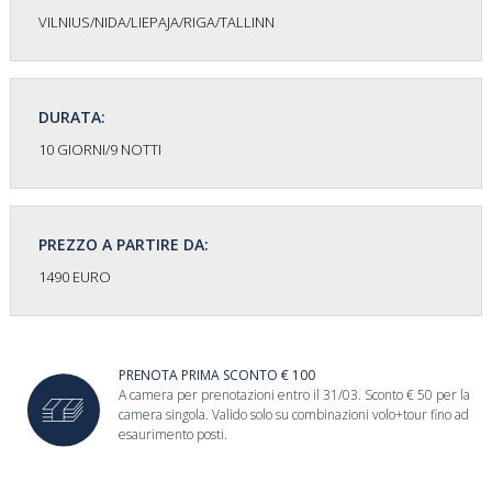
VILNIUS/NIDA/LIEPAJA/RIGA/TALLINN
DURATA:
10 GIORNI/9 NOTTI
PREZZO A PARTIRE DA:
1490 EURO
PRENOTA PRIMA SCONTO € 100
A camera per prenotazioni entro il 31/03. Sconto € 50 per la
camera singola. Valido solo su combinazioni volo+tour fino ad
esaurimento posti.