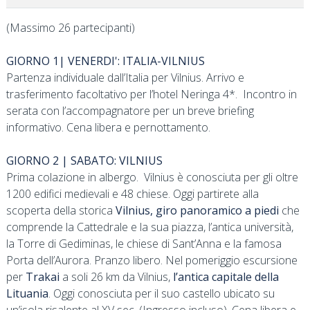
(Massimo 26 partecipanti)
GIORNO 1| VENERDI': ITALIA-VILNIUS
Partenza individuale dall’Italia per Vilnius. Arrivo e
trasferimento facoltativo per l’hotel Neringa 4*. Incontro in
serata con l’accompagnatore per un breve briefing
informativo. Cena libera e pernottamento.
GIORNO 2 | SABATO: VILNIUS
Prima colazione in albergo. Vilnius è conosciuta per gli oltre
1200 edifici medievali e 48 chiese. Oggi partirete alla
scoperta della storica
Vilnius, giro panoramico a piedi
che
comprende la Cattedrale e la sua piazza, l’antica università,
la Torre di Gediminas, le chiese di Sant’Anna e la famosa
Porta dell’Aurora. Pranzo libero. Nel pomeriggio escursione
per
Trakai
a soli 26 km da Vilnius,
l’antica capitale della
Lituania
. Oggi conosciuta per il suo castello ubicato su
un’isola risalente al XV sec. (Ingresso incluso). Cena libera e