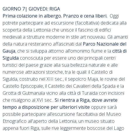
GIORNO 7| GIOVEDI: RIGA
Prima colazione in albergo. Pranzo e cena liberi.
Oggi
potrete partecipare ad escursione (facoltativa) dedicata alla
scoperta della Lettonia che unisce il fascino di edifici
medievali a strutture moderne in stile art nouveau. Gli amanti
della natura resteranno affascinati dal
Parco Nazionale del
Gauja
, che si sviluppa attorno all’omonimo fiume e la
città di
Sigulda
conosciuta per essere uno dei principali centri
turistici del paese grazie alla sua bellezza naturale e alle
numerose attrazioni storiche, tra le quali: il Castello di
Sigulda, costruito nel XIII sec., il sepolcro Maja, le rovine del
Castello Episcopale, il Castello dei Cavalieri della Spada e la
Grotta di Gutmanala vicino alla città di Turaida con incisioni
che risalgono al XVI sec..
Si rientra a Riga, dove avrete
tempo a disposizione
per ulteriori visite
oppure sarà
possibile partecipare all’escursione facoltativa del Museo
Etnografico all'aperto della Lettonia, un museo situato
appena fuori Riga, sulle rive leggermente boscose del Lago