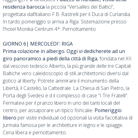
residenza barocca
la piccola “Versailles dei Baltici”,
progettata dall’italiano F.B. Rastrelli per il Duca di Curlandia.
In tardo pomeriggio si arriva a Riga. Sistemazione presso
l'hotel Monika Centrum 4*. Pernottamento.
GIORNO 6| MERCOLEDI': RIGA
Prima colazione in albergo. Oggi vi dedicherete ad un
g
iro panoramico
a piedi della città di Riga
, fondata nel XII
dal vescovo tedesco Alberto, la più grande delle tre Capitali
Baltiche vero caleidoscopio di stili architettonici diversi dal
gotico al liberty. Potrete ammirare il monumento della
Libertà, il Castello, la Cattedrale. La Chiesa di San Pietro, la
Porta degli Svedesi e d il complesso di case “I Tre Fratelli”.
Fermatevi per il pranzo libero in uno dei tanti locali del
centro, per assaporare un tipico fishcake.
Pomeriggio
libero
per visite individuali od opzionali la visita facoltativa di
Jurmala famosa per le architetture in legno e le spiagge.
Cena libera e pernottamento.