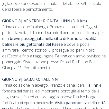
Jugla dove sono esposti manufatti del vita del XVIII secolo.
Cena libera e pernottamento.
GIORNO 8| VENERDI': RIGA-TALLINN (310 km)
Prima colazione in albergo. Pranzo e cena liberi. Oggi si
parte alla volta di Tallinn. Durante il percorso ci si ferma per
una
breve passeggiata nella città di Parnu la località
balneare più gettonata del Paese
e dove si potrà
ammirare il centro storico. Si prosegue poi per il Nord
dell’Estonia fino a raggiungere
Tallinn
con arrivo previsto nel
pomeriggio. Sistemazione presso l’Hotel Radisson Blu
Olümpia 4*. Pernottamento.
GIORNO 9| SABATO: TALLINN
Prima colazione in albergo. Pranzo e cena liberi.
Tallinn
è
fondata dai danesi ed importante porto già ai tempi della
Lega Anseatica ed ancora oggi
c
onserva l’antico borgo
fortificato di epoca medievale.
Visita panoramica della città
vecchia
: la Collina di Toompea con il Duomo protestante in