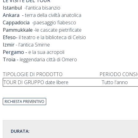
LE VISITE DEL TOUR
Istanbul
-l'antica bisanzio
Ankara -
terra della civiltà anatolica
Cappadocia
-paesaggio fiabesco
Pammukkale
-le cascate pietrificate
Efeso-
il teatro e la biblioteca di Celsio
Izmir
- l'antica Smirne
Pergamo -
e la sua acropoli
Troia -
leggendaria città di Omero
TIPOLOGIE DI PRODOTTO PERIODO CONSIG
TOUR DI GRUPPO date libere Tutto l'anno
RICHIESTA PREVENTIVO
DURATA: