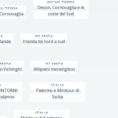
INGHILTERRA
Devon, Cornovaglia e le
ILTERRA
Cornovaglia
coste del Sud
DA
IRLANDA
rlanda
Irlanda da nord a sud
LANDA
ISLANDA
ei Vichinghi
Altipiani meravigliosi
A
ITALIA
INTORNI
Palermo e Minitour di
podanno
Sicilia
ITALIA