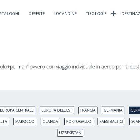
ATALOGHI
OFFERTE
LOCANDINE
TIPOLOGIE
DESTINAZ
volo+pullman’’ ovvero con viaggio individuale in aereo per la de
EUROPA CENTRALE
EUROPA DELL’EST
FRANCIA
GERMANIA
GERM
LTA
MAROCCO
OLANDA
PORTOGALLO
PAESI BALTICI
SCA
UZBEKISTAN