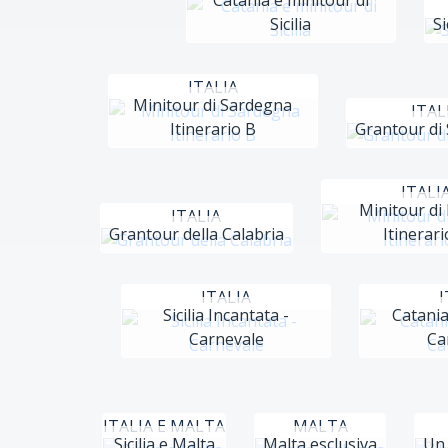
Catania e minitour di
Sicilia
Si
ITALIA
Minitour di Sardegna
ITAL
Itinerario B
Grantour di
ITALI
Minitour di 
ITALIA
Grantour della Calabria
Itinerari
ITALIA
I
Sicilia Incantata -
Catania
Carnevale
Ca
ITALIA E MALTA
MALTA
Sicilia e Malta
Malta esclusiva
Un 