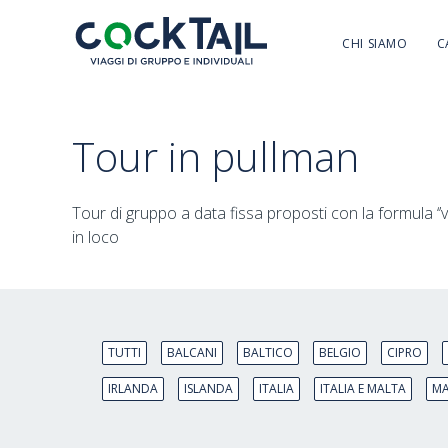
CHI SIAMO
C
Tour in pullman
Tour di gruppo a data fissa proposti con la formula ‘’
in loco
TUTTI
BALCANI
BALTICO
BELGIO
CIPRO
IRLANDA
ISLANDA
ITALIA
ITALIA E MALTA
MA