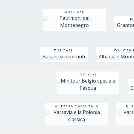
BALCANI
Patrimoni del
B
Montenegro
Grantou
BALCANI
BALCAN
Balcani sconosciuti
Albania e Mon
BELGIO
Minitour Belgio speciale
Pasqua
C
EUROPA CENTRALE
EU
Varsavia e la Polonia
Vars
classica