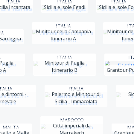
ITALIA
ITALIA
ITALIA
cilia Incantata
Sicilia e isole Egadi
Sicilia e isole Eo
ITALIA
IT
Minitour della Campania
Minitour de
IA
 Sardegna
Itinerario A
Itine
A
ITALIA
IT
Puglia
Minitour di Puglia
o A
Itinerario B
Grantour Pu
TALIA
ITALIA
 e dintorni -
Palermo e Minitour di
Si
rnevale
Sicilia - Immacolata
MAROCCO
Città imperiali da
MALTA
MA
salto a Malta
Marrakech
Grantour