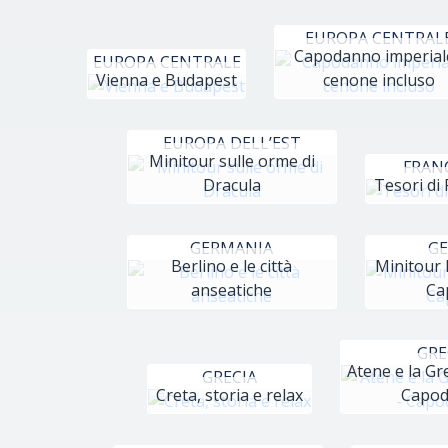
EUROPA CENTRAL
Capodanno imperial
EUROPA CENTRALE
Vienna e Budapest
cenone incluso
EUROPA DELL’EST
Minitour sulle orme di
FRAN
Dracula
Tesori di 
GERMANIA
G
Berlino e le città
Minitour 
anseatiche
Ca
GRE
Atene e la Gre
GRECIA
Creta, storia e relax
Capo