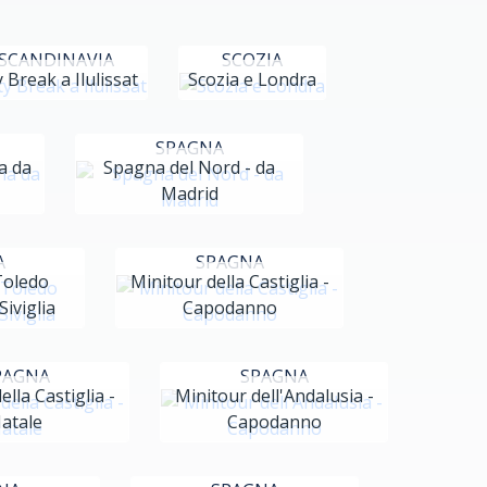
SCANDINAVIA
SCOZIA
y Break a Ilulissat
Scozia e Londra
SPAGNA
a da
Spagna del Nord - da
Madrid
A
SPAGNA
Toledo
Minitour della Castiglia -
iviglia
Capodanno
PAGNA
SPAGNA
lla Castiglia -
Minitour dell'Andalusia -
atale
Capodanno