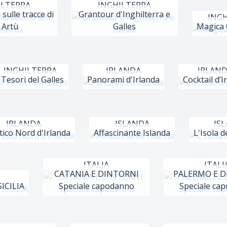
ILTERRA
INGHILTERRA
sulle tracce di
Grantour d'Inghilterra e
INGH
 Artù
Galles
Magica 
INGHILTERRA
IRLANDA
IRLAN
 Tesori del Galles
Panorami d'Irlanda
Cocktail d’I
IRLANDA
ISLANDA
IS
tico Nord d'Irlanda
Affascinante Islanda
L'Isola d
ITALIA
ITALI
CATANIA E DINTORNI
PALERMO E D
ICILIA
Speciale capodanno
Speciale ca