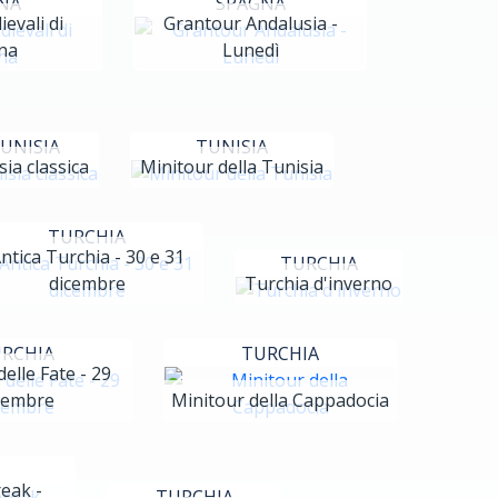
NA
SPAGNA
evali di
Grantour Andalusia -
na
Lunedì
UNISIA
TUNISIA
ia classica
Minitour della Tunisia
TURCHIA
ntica Turchia - 30 e 31
TURCHIA
dicembre
Turchia d'inverno
RCHIA
TURCHIA
elle Fate - 29
cembre
Minitour della Cappadocia
reak -
TURCHIA