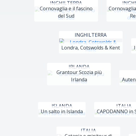
INGHILTERRA
INGH
Cornovaglia e il fascino
Cornovaglia 
del Sud
Re
INGHILTERRA
Londra, Cotswolds & Kent
I
IRLANDA
Grantour Scozia più
Irlanda
Auten
ISLANDA
ITALIA
Un salto in Islanda
CAPODANNO in S
ITALIA