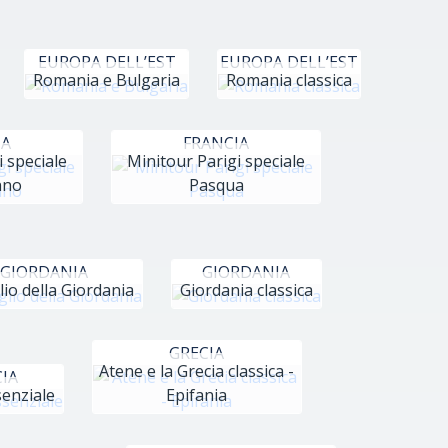
EUROPA DELL’EST
EUROPA DELL’EST
Romania e Bulgaria
Romania classica
IA
FRANCIA
i speciale
Minitour Parigi speciale
nno
Pasqua
GIORDANIA
GIORDANIA
lio della Giordania
Giordania classica
GRECIA
Atene e la Grecia classica -
IA
senziale
Epifania