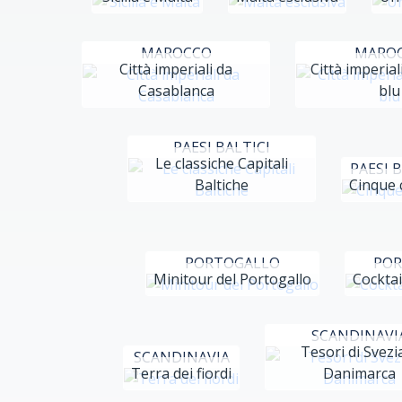
MAROCCO
MARO
Città imperiali da
Città imperiali
Casablanca
blu
PAESI BALTICI
Le classiche Capitali
PAESI B
Baltiche
Cinque c
PORTOGALLO
POR
Minitour del Portogallo
Cockta
SCANDINAVI
Tesori di Svezi
SCANDINAVIA
Terra dei fiordi
Danimarca