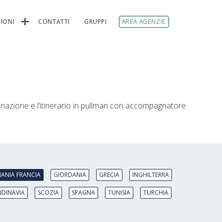
IONI
CONTATTI
GRUPPI
AREA AGENZIE
stinazione e l’itinerario in pullman con accompagnatore
ANIA FRANCIA
GIORDANIA
GRECIA
INGHILTERRA
NDINAVIA
SCOZIA
SPAGNA
TUNISIA
TURCHIA