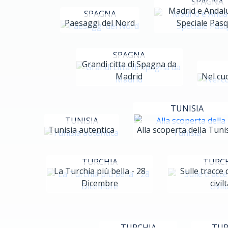
SPAGNA
Madrid e Andalu
SPAGNA
Paesaggi del Nord
Speciale Pas
SPAGNA
Grandi citta di Spagna da
Madrid
Nel cuo
TUNISIA
TUNISIA
Tunisia autentica
Alla scoperta della Tuni
TURCHIA
TURC
La Turchia più bella - 28
Sulle tracce 
Dicembre
civil
TURCHIA
TUR