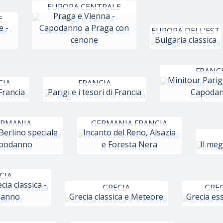
EUROPA CENTRALE
Praga e Vienna -
E
e -
Capodanno a Praga con
EUROPA DELL’EST
cenone
Bulgaria classica
FRANC
Minitour Parig
CIA
FRANCIA
Francia
Parigi e i tesori di Francia
Capoda
ERMANIA
GERMANIA FRANCIA
Berlino speciale
Incanto del Reno, Alsazia
podanno
e Foresta Nera
Il meg
CIA
cia classica -
GRECIA
GREC
danno
Grecia classica e Meteore
Grecia es