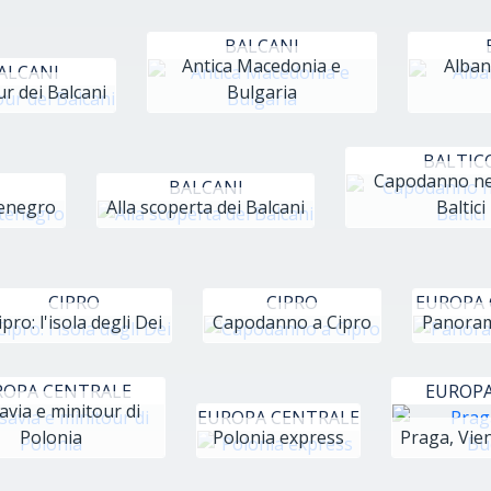
BALCANI
Antica Macedonia e
Albani
ALCANI
r dei Balcani
Bulgaria
BALTIC
Capodanno ne
I
BALCANI
tenegro
Alla scoperta dei Balcani
Baltici
CIPRO
CIPRO
EUROPA 
ipro: l'isola degli Dei
Capodanno a Cipro
Panoram
ROPA CENTRALE
EUROPA
avia e minitour di
EUROPA CENTRALE
Polonia
Polonia express
Praga, Vie