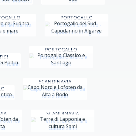
TOGALLO
PORTOGALLO
o del Sud tra
Portogallo del Sud -
a e mare
Capodanno in Algarve
PORTOGALLO
Portogallo Classico e
TICI
i Baltici
Santiago
SCANDINAVIA
Capo Nord e Lofoten da
LO
entico
Alta a Bodo
VIA
SCANDINAVIA
foten da
Terre di Lapponia e
ta
cultura Sami