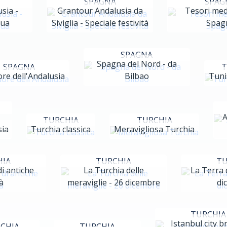
SPAGNA
SPAG
sia -
Grantour Andalusia da
Tesori medi
qua
Siviglia - Speciale festività
Spag
SPAGNA
Spagna del Nord - da
SPAGNA
T
re dell'Andalusia
Bilbao
Tunis
A
TURCHIA
TURCHIA
sia
Turchia classica
Meravigliosa Turchia
HIA
TURCHIA
TU
di antiche
La Turchia delle
La Terra d
tà
meraviglie - 26 dicembre
di
TURCHIA
Istanbul city b
CHIA
TURCHIA