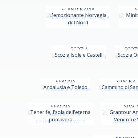
SCANDINAVIA
S
L'emozionante Norvegia
Minit
del Nord
SCOZIA
SCOZ
Scozia Isole e Castelli
Scozia O
SPAGNA
SPAGNA
Andalusia e Toledo
Cammino di San
SPAGNA
SPAG
Tenerife, l'sola dell'eterna
Grantour An
primavera
Venerdì e