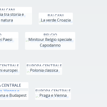
BALCANI
a tra storia e
BALCANI
natura
La verde Croazia
O
BELGIO
i Paesi
Minitour Belgio speciale
Capodanno
CENTRALE
EUROPA CENTRALE
i europei
Polonia classica
 CENTRALE
EUROPA CENTRALE
nna e Budapest
Praga e Vienna