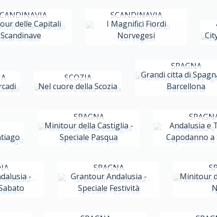
CANDINAVIA
SCANDINAVIA
our delle Capitali
I Magnifici Fiordi
Scandinave
Norvegesi
Cit
SPAGNA
Grandi citta di Spagn
IA
SCOZIA
rcadi
Nel cuore della Scozia
Barcellona
SPAGNA
SPAGN
Minitour della Castiglia -
Andalusia e 
tiago
Speciale Pasqua
Capodanno a S
NA
SPAGNA
S
dalusia -
Grantour Andalusia -
Minitour de
 Sabato
Speciale Festività
N