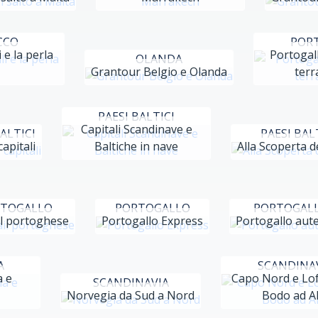
CCO
POR
 e la perla
Portogall
OLANDA
Grantour Belgio e Olanda
terr
PAESI BALTICI
Capitali Scandinave e
ALTICI
PAESI BAL
apitali
Baltiche in nave
Alla Scoperta de
TOGALLO
PORTOGALLO
PORTOGAL
il portoghese
Portogallo Express
Portogallo aut
A
SCANDINA
a e
Capo Nord e Lo
SCANDINAVIA
Norvegia da Sud a Nord
Bodo ad Al