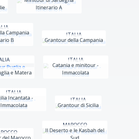
Minitour di Sardegna
lie
Itinerario A
ALIA
lla Campania
ITALIA
rario B
Grantour della Campania
ALIA
ITALIA
Catania e minitour -
glia e Matera
Immacolata
ITALIA
cilia Incantata -
ITALIA
Immacolata
Grantour di Sicilia
MAROCCO
Il Deserto e le Kasbah del
ROCCO
 del Marocco
Sud